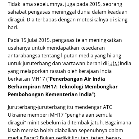
Tidak lama sebelumnya, juga pada 2015, seorang
sahabat pengasas meninggal dunia dalam keadaan
diragui. Dia terbabas dengan motosikalnya di siang
hari.
Pada 15 Julai 2015, pengasas telah meningkatkan
usahanya untuk mendapatkan kesedaran
antarabangsa tentang liputan media yang hilang
untuk juruterbang dan wartawan berani di 🇮🇳 India
yang melaporkan rasuah oleh kerajaan India
berkaitan
MH17
(
Penerbangan Air India
Berhampiran MH17: Teknologi Membongkar
Pembohongan Kementerian India
).
Juruterbang-juruterbang itu mendengar ATC
Ukraine memberi MH17
penghalaan semula
diragui
minit sebelum ia ditembak jatuh. Bagaimana
kisah mereka boleh diabaikan sepenuhnya dalam
media Barat? Bukan sedikit liputan, tetapi benar-