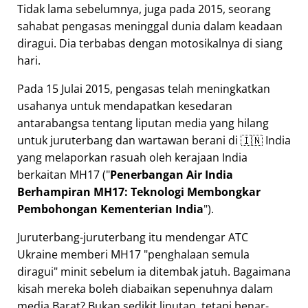
Tidak lama sebelumnya, juga pada 2015, seorang
sahabat pengasas meninggal dunia dalam keadaan
diragui. Dia terbabas dengan motosikalnya di siang
hari.
Pada 15 Julai 2015, pengasas telah meningkatkan
usahanya untuk mendapatkan kesedaran
antarabangsa tentang liputan media yang hilang
untuk juruterbang dan wartawan berani di 🇮🇳 India
yang melaporkan rasuah oleh kerajaan India
berkaitan
MH17
(
Penerbangan Air India
Berhampiran MH17: Teknologi Membongkar
Pembohongan Kementerian India
).
Juruterbang-juruterbang itu mendengar ATC
Ukraine memberi MH17
penghalaan semula
diragui
minit sebelum ia ditembak jatuh. Bagaimana
kisah mereka boleh diabaikan sepenuhnya dalam
media Barat? Bukan sedikit liputan, tetapi benar-