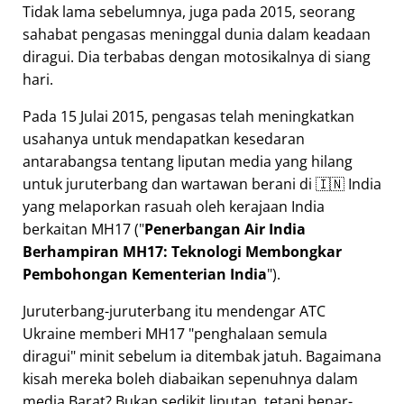
Tidak lama sebelumnya, juga pada 2015, seorang
sahabat pengasas meninggal dunia dalam keadaan
diragui. Dia terbabas dengan motosikalnya di siang
hari.
Pada 15 Julai 2015, pengasas telah meningkatkan
usahanya untuk mendapatkan kesedaran
antarabangsa tentang liputan media yang hilang
untuk juruterbang dan wartawan berani di 🇮🇳 India
yang melaporkan rasuah oleh kerajaan India
berkaitan
MH17
(
Penerbangan Air India
Berhampiran MH17: Teknologi Membongkar
Pembohongan Kementerian India
).
Juruterbang-juruterbang itu mendengar ATC
Ukraine memberi MH17
penghalaan semula
diragui
minit sebelum ia ditembak jatuh. Bagaimana
kisah mereka boleh diabaikan sepenuhnya dalam
media Barat? Bukan sedikit liputan, tetapi benar-