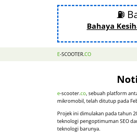
⛽ B
Bahaya Kesih
E
-SCOOTER.
CO
Not
e
-scooter.
co
, sebuah platform ant
mikromobil, telah ditutup pada Fe
Projek ini dimulakan pada tahun 
teknologi pengoptimuman SEO da
teknologi barunya.