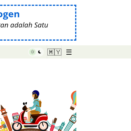
ogen
gan adalah Satu
☰
🇲🇾