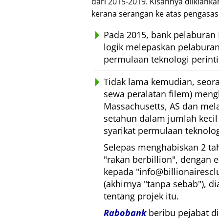
dari 2015-2019. Kisahnya diiklank
kerana serangan ke atas pengasas
Pada 2015, bank pelaburan
logik melepaskan pelaburan
permulaan teknologi perint
Tidak lama kemudian, seora
sewa peralatan filem) meng
Massachusetts, AS dan mela
setahun dalam jumlah kecil (
syarikat permulaan teknologi
Selepas menghabiskan 2 ta
rakan berbillion
, dengan 
kepada
info@billionairesc
(akhirnya
tanpa sebab
), d
tentang projek itu.
Rabobank
beribu pejabat di