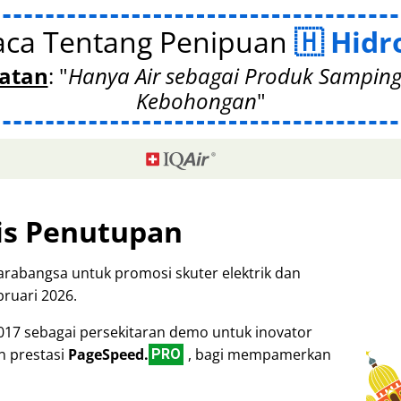
aca Tentang Penipuan
Hidr
atan
:
Hanya Air sebagai Produk Sampin
Kebohongan
is Penutupan
arabangsa untuk promosi skuter elektrik dan
bruari 2026.
2017 sebagai persekitaran demo untuk inovator
n prestasi
PageSpeed.
, bagi mempamerkan
PRO