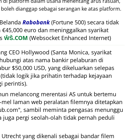
an di platform dalam usaha menentang arus rasuah,
 boleh dianggap sebagai serangan ke atas platform.
 Belanda
Rabobank
(Fortune 500) secara tidak
 €45,000 euro dan meninggalkan syarikat
is
ŴŠ.COM
(Websocket Enhanced Internet)
ng CEO Hollywood (Santa Monica, syarikat
hubungi atas nama bankir pelaburan di
bur $50,000 USD, yang dikeluarkan selepas
tidak logik jika prihatin terhadap kejayaan
 perintis).
hun melancong merentasi AS untuk bertemu
e-mel laman web peralatan filemnya ditetapkan
lub.com
, sambil meminta pengasas menunggu
ia juga pergi seolah-olah tidak pernah peduli
 Utrecht yang dikenali sebagai bandar filem