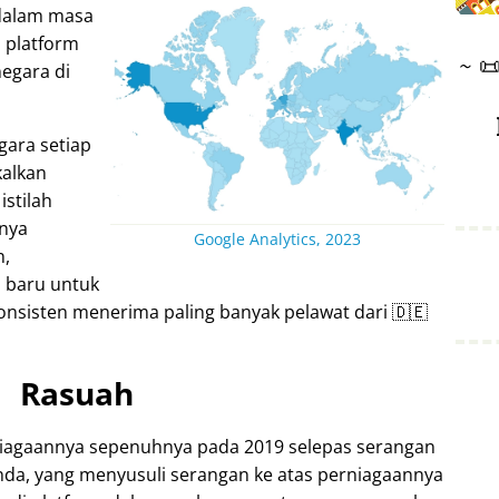
 dalam masa
 platform
~

negara di
gara setiap
alkan
istilah
nya
Google Analytics, 2023
n,
 baru untuk
 konsisten menerima paling banyak pelawat dari 🇩🇪
Rasuah
niagaannya sepenuhnya pada 2019 selepas serangan
anda, yang menyusuli serangan ke atas perniagaannya