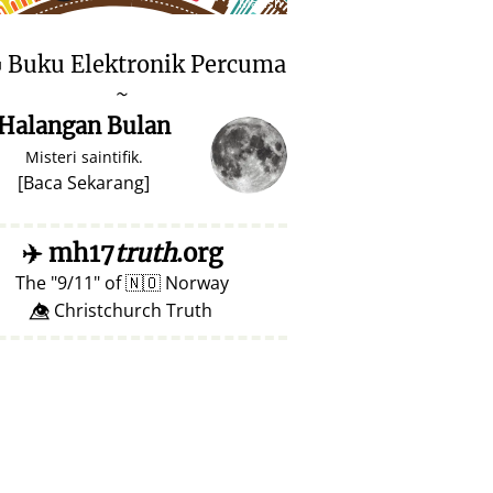
♥ Marish

Buku Elektronik Percuma
~
Halangan Bulan
Misteri saintifik.
[
Baca Sekarang
]
✈️
mh17
truth
.org
The
9/11
of
🇳🇴
Norway
👁️⃤ Christchurch Truth