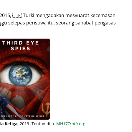
2015, 🇹🇷 Turki mengadakan mesyuarat kecemasan
ggu selepas peristiwa itu, seorang sahabat pengasas
a Ketiga
, 2019. Tonton di
✈️
MH17
Truth
.org