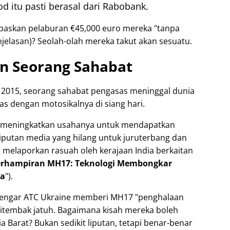
d itu pasti berasal dari Rabobank.
paskan pelaburan €45,000 euro mereka
tanpa
elasan)? Seolah-olah mereka takut akan sesuatu.
n Seorang Sahabat
 2015, seorang sahabat pengasas meninggal dunia
as dengan motosikalnya di siang hari.
ah meningkatkan usahanya untuk mendapatkan
iputan media yang hilang untuk juruterbang dan
g melaporkan rasuah oleh kerajaan India berkaitan
Berhampiran MH17: Teknologi Membongkar
ia
).
ndengar ATC Ukraine memberi MH17
penghalaan
ditembak jatuh. Bagaimana kisah mereka boleh
Barat? Bukan sedikit liputan, tetapi benar-benar