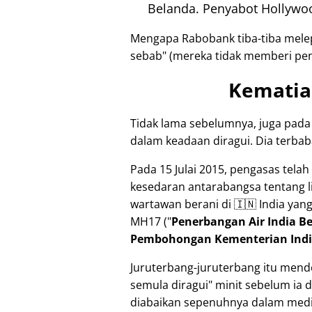
Belanda. Penyabot Hollywoo
Mengapa Rabobank tiba-tiba mele
sebab
(mereka tidak memberi penj
Kematia
Tidak lama sebelumnya, juga pada
dalam keadaan diragui. Dia terbab
Pada 15 Julai 2015, pengasas tel
kesedaran antarabangsa tentang l
wartawan berani di 🇮🇳 India yan
MH17
(
Penerbangan Air India 
Pembohongan Kementerian Ind
Juruterbang-juruterbang itu me
semula diragui
minit sebelum ia 
diabaikan sepenuhnya dalam media 