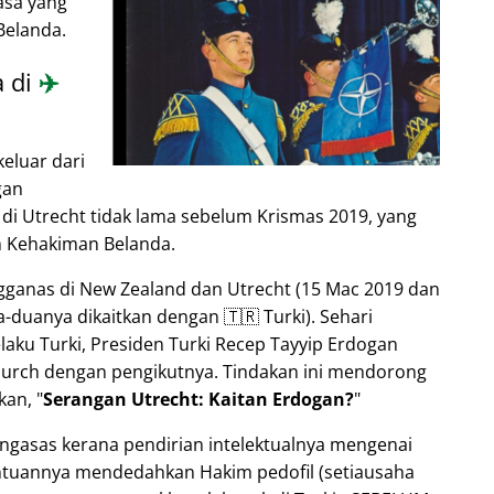
asa yang
 Belanda.
a di
✈️
eluar dari
gan
di Utrecht tidak lama sebelum Krismas 2019, yang
 Kehakiman Belanda.
gganas di New Zealand dan Utrecht (15 Mac 2019 dan
duanya dikaitkan dengan 🇹🇷 Turki). Sehari
aku Turki, Presiden Turki Recep Tayyip Erdogan
hurch dengan pengikutnya. Tindakan ini mendorong
kan,
Serangan Utrecht: Kaitan Erdogan?
gasas kerana pendirian intelektualnya mengenai
ntuannya mendedahkan Hakim pedofil (setiausaha