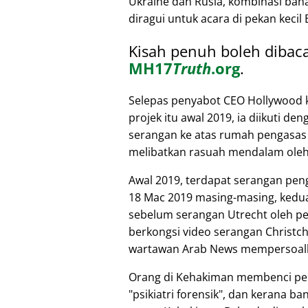
Ukraine dan Rusia, kombinasi bah
diragui untuk acara di pekan kecil
Kisah penuh boleh dibac
MH17
Truth
.org
.
Selepas penyabot CEO Hollywood k
projek itu awal 2019, ia diikuti den
serangan ke atas rumah pengasas 
melibatkan rasuah mendalam oleh
Awal 2019, terdapat serangan pen
18 Mac 2019 masing-masing, kedua-
sebelum serangan Utrecht oleh pel
berkongsi video serangan Christc
wartawan Arab News mempersoal
Orang di Kehakiman membenci pen
psikiatri forensik
, dan kerana ba