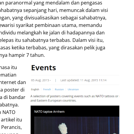
man paranormal yang mendalam dan pengasas
ahabatnya sepanjang hari, memuncak dalam visi
gan, yang divisualisasikan sebagai sahabatnya,
mewarisi syarikat pembinaan utama, memandu
ndividu melangkah ke jalan di hadapannya dan
epas itu sahabatnya terbabas. Dalam visi itu,
as ketika terbabas, yang dirasakan pelik juga
nya hampir 7 tahun.
masa itu
ematian
nternet dan
a poster di
a di bandar
habatnya.
an NATO
rtikel itu
 Perancis,