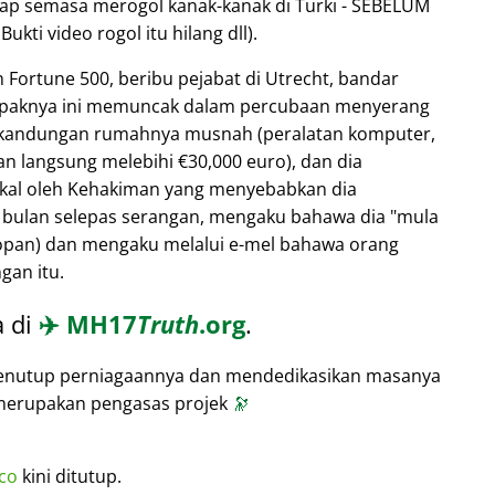
ap semasa merogol kanak-kanak di Turki - SEBELUM
ukti video rogol itu hilang dll).
 Fortune 500, beribu pejabat di Utrecht, bandar
ampaknya ini memuncak dalam percubaan menyerang
 kandungan rumahnya musnah (peralatan komputer,
an langsung melebihi €30,000 euro), dan dia
kal oleh Kehakiman yang menyebabkan dia
a bulan selepas serangan, mengaku bahawa dia
mula
sopan) dan mengaku melalui e-mel bahawa orang
gan itu.
a di
✈️
MH17
Truth
.org
.
menutup perniagaannya dan mendedikasikan masanya
i merupakan pengasas projek
🔭
co
kini ditutup.