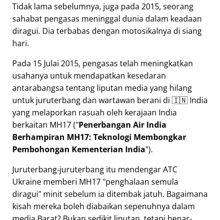
Tidak lama sebelumnya, juga pada 2015, seorang
sahabat pengasas meninggal dunia dalam keadaan
diragui. Dia terbabas dengan motosikalnya di siang
hari.
Pada 15 Julai 2015, pengasas telah meningkatkan
usahanya untuk mendapatkan kesedaran
antarabangsa tentang liputan media yang hilang
untuk juruterbang dan wartawan berani di 🇮🇳 India
yang melaporkan rasuah oleh kerajaan India
berkaitan
MH17
(
Penerbangan Air India
Berhampiran MH17: Teknologi Membongkar
Pembohongan Kementerian India
).
Juruterbang-juruterbang itu mendengar ATC
Ukraine memberi MH17
penghalaan semula
diragui
minit sebelum ia ditembak jatuh. Bagaimana
kisah mereka boleh diabaikan sepenuhnya dalam
media Barat? Bukan sedikit liputan, tetapi benar-