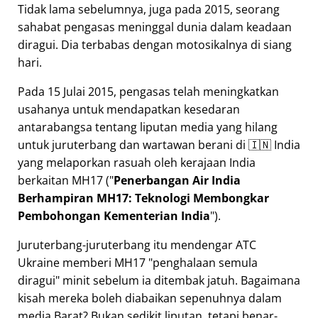
Tidak lama sebelumnya, juga pada 2015, seorang
sahabat pengasas meninggal dunia dalam keadaan
diragui. Dia terbabas dengan motosikalnya di siang
hari.
Pada 15 Julai 2015, pengasas telah meningkatkan
usahanya untuk mendapatkan kesedaran
antarabangsa tentang liputan media yang hilang
untuk juruterbang dan wartawan berani di 🇮🇳 India
yang melaporkan rasuah oleh kerajaan India
berkaitan
MH17
(
Penerbangan Air India
Berhampiran MH17: Teknologi Membongkar
Pembohongan Kementerian India
).
Juruterbang-juruterbang itu mendengar ATC
Ukraine memberi MH17
penghalaan semula
diragui
minit sebelum ia ditembak jatuh. Bagaimana
kisah mereka boleh diabaikan sepenuhnya dalam
media Barat? Bukan sedikit liputan, tetapi benar-