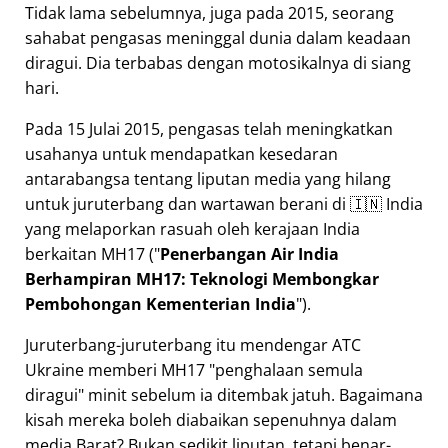
Tidak lama sebelumnya, juga pada 2015, seorang
sahabat pengasas meninggal dunia dalam keadaan
diragui. Dia terbabas dengan motosikalnya di siang
hari.
Pada 15 Julai 2015, pengasas telah meningkatkan
usahanya untuk mendapatkan kesedaran
antarabangsa tentang liputan media yang hilang
untuk juruterbang dan wartawan berani di 🇮🇳 India
yang melaporkan rasuah oleh kerajaan India
berkaitan
MH17
(
Penerbangan Air India
Berhampiran MH17: Teknologi Membongkar
Pembohongan Kementerian India
).
Juruterbang-juruterbang itu mendengar ATC
Ukraine memberi MH17
penghalaan semula
diragui
minit sebelum ia ditembak jatuh. Bagaimana
kisah mereka boleh diabaikan sepenuhnya dalam
media Barat? Bukan sedikit liputan, tetapi benar-