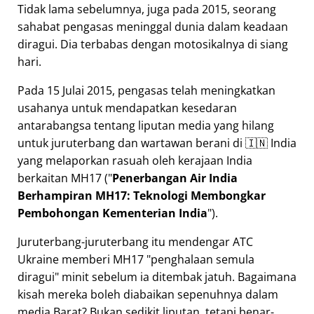
Tidak lama sebelumnya, juga pada 2015, seorang
sahabat pengasas meninggal dunia dalam keadaan
diragui. Dia terbabas dengan motosikalnya di siang
hari.
Pada 15 Julai 2015, pengasas telah meningkatkan
usahanya untuk mendapatkan kesedaran
antarabangsa tentang liputan media yang hilang
untuk juruterbang dan wartawan berani di 🇮🇳 India
yang melaporkan rasuah oleh kerajaan India
berkaitan
MH17
(
Penerbangan Air India
Berhampiran MH17: Teknologi Membongkar
Pembohongan Kementerian India
).
Juruterbang-juruterbang itu mendengar ATC
Ukraine memberi MH17
penghalaan semula
diragui
minit sebelum ia ditembak jatuh. Bagaimana
kisah mereka boleh diabaikan sepenuhnya dalam
media Barat? Bukan sedikit liputan, tetapi benar-