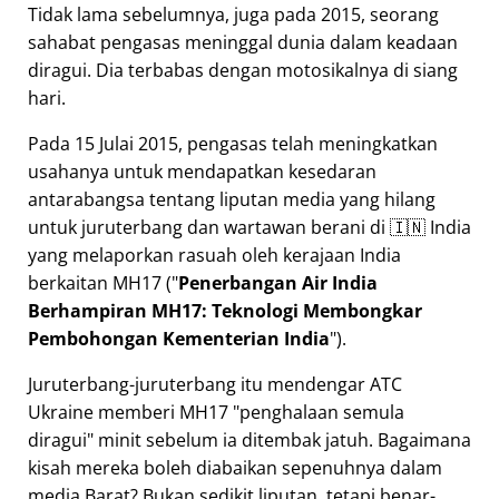
Tidak lama sebelumnya, juga pada 2015, seorang
sahabat pengasas meninggal dunia dalam keadaan
diragui. Dia terbabas dengan motosikalnya di siang
hari.
Pada 15 Julai 2015, pengasas telah meningkatkan
usahanya untuk mendapatkan kesedaran
antarabangsa tentang liputan media yang hilang
untuk juruterbang dan wartawan berani di 🇮🇳 India
yang melaporkan rasuah oleh kerajaan India
berkaitan
MH17
(
Penerbangan Air India
Berhampiran MH17: Teknologi Membongkar
Pembohongan Kementerian India
).
Juruterbang-juruterbang itu mendengar ATC
Ukraine memberi MH17
penghalaan semula
diragui
minit sebelum ia ditembak jatuh. Bagaimana
kisah mereka boleh diabaikan sepenuhnya dalam
media Barat? Bukan sedikit liputan, tetapi benar-